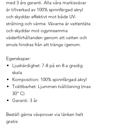
med 3 års garanti. Alla våra markisvävar
är tillverkad av 100% spinnfärgad akryl
och skyddar effektivt mot både UV-
strålning och värme. Vävarna är vattentäta
och skyddar mot ogynnsamma
väderförhållanden genom att vatten och
smuts hindras från att tränga igenom.
Egenskaper:
Ljushärdighet: 7-8 på en 8:a gradig
skala
Komposition: 100% spinnfärgad akryl
Tvättbarhet: Ljummen tvållösning (max
30º C)
Garanti: 3 år
Beställ gärna vävprover via länken helt
gratis: