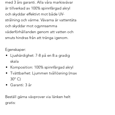
med 3 års garanti. Alla våra markisvävar
är tillverkad av 100% spinnfärgad akryl
och skyddar effektivt mot både UV-
strålning och värme. Vävarna är vattentäta
och skyddar mot ogynnsamma
väderförhållanden genom att vatten och
smuts hindras från att tränga igenom.
Egenskaper:
Ljushärdighet: 7-8 på en 8:a gradig
skala
Komposition: 100% spinnfärgad akryl
Tvättbarhet: Ljummen tvållösning (max
30º C)
Garanti: 3 år
Beställ gärna vävprover via länken helt
gratis: